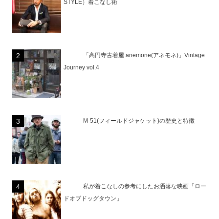
STYLE）着こなし術
「高円寺古着屋 anemone(アネモネ)」Vintage
Journey vol.4
M-51(フィールドジャケット)の歴史と特徴
私が着こなしの参考にしたお洒落な映画「ロー
ドオブドッグタウン」