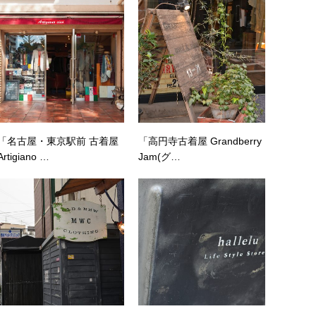
「名古屋・東京駅前 古着屋
「高円寺古着屋 Grandberry
Artigiano …
Jam(グ…