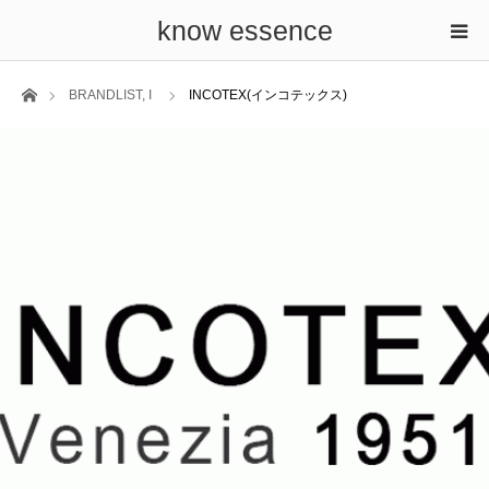
know essence
ホーム
BRANDLIST
,
I
INCOTEX(インコテックス)