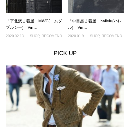
「下北沢古着屋 MWC(エムダ
「中目黒古着屋 hallelu(ハレ
ブルシー)」Vin…
ル)」Vin…
2020.02.13
SHOP
RECOMEND
2020.01.9
SHOP
RECOMEND
PICK UP
BRAND LIST
SNAP
SHARE
CONTACT