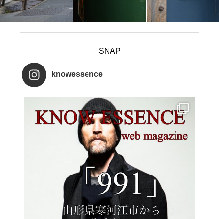
SNAP
knowessence