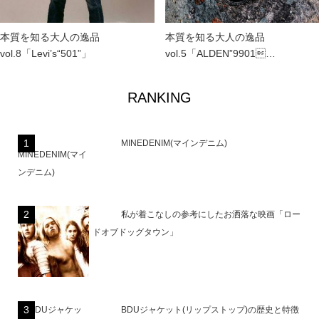
本質を知る大人の逸品
本質を知る大人の逸品
vol.8「Levi’s“501”」
vol.5「ALDEN”9901…
RANKING
MINEDENIM(マインデニム)
私が着こなしの参考にしたお洒落な映画「ロー
ドオブドッグタウン」
BDUジャケット(リップストップ)の歴史と特徴