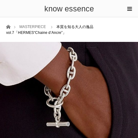
know essence
ホーム
MASTERPIECE
本質を知る大人の逸品
vol.7「HERMES“Chaine d’Ancre”」