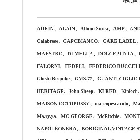
ADRIN、ALAIN、Alfono Sirica、AMP、
Calabrese、CAPOBIANCO、CARE LABEL、CO
MAESTRO、DI MELLA、DOLCEPUNTA、E
FALORNI、FEDELI、FEDERICO BUCCELL
Giusto Bespoke、GMS-75、GUANTI GIGL
HERITAGE、John Sheep、KI RED、Kinlo
MAISON OCTOPUSSY、marcopescarolo、Ma
Ma,ry,ya、MC GEORGE、McRitchie、MON
NAPOLEONERA、BORIGINAL VINTAGE STY