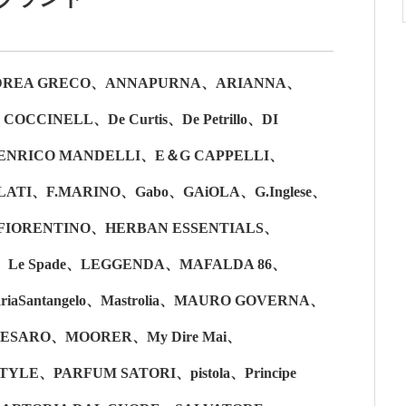
ANDREA GRECO、ANNAPURNA、ARIANNA、
CCINELL、De Curtis、De Petrillo、DI
NRICO MANDELLI、E＆G CAPPELLI、
ATI、F.MARINO、Gabo、GAiOLA、G.Inglese、
IO FIORENTINO、HERBAN ESSENTIALS、
ch、Le Spade、LEGGENDA、MAFALDA 86、
riaSantangelo、Mastrolia、MAURO GOVERNA、
TESARO、MOORER、My Dire Mai、
LE、PARFUM SATORI、pistola、Principe