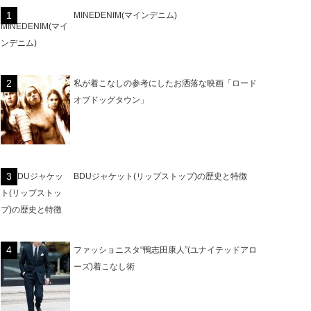
MINEDENIM(マインデニム)
私が着こなしの参考にしたお洒落な映画「ロード
オブドッグタウン」
BDUジャケット(リップストップ)の歴史と特徴
ファッショニスタ“鴨志田康人”(ユナイテッドアロ
ーズ)着こなし術