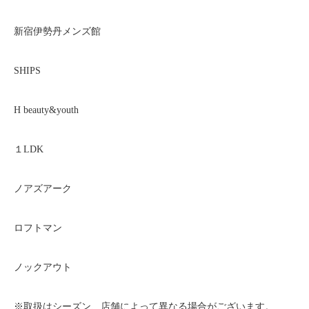
新宿伊勢丹メンズ館
SHIPS
H beauty&youth
１LDK
ノアズアーク
ロフトマン
ノックアウト
※取扱はシーズン、店舗によって異なる場合がございます。