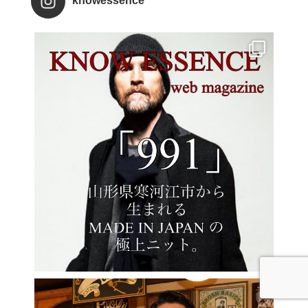
knowessence
BRAND LIST
SNAP
SHARE
CONTACT