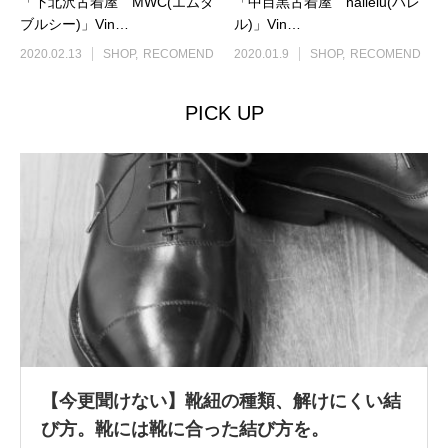
「下北沢古着屋 MWC(エムダ
「中目黒古着屋 hallelu(ハレ
ブルシー)」Vin…
ル)」Vin…
2020.02.13
SHOP
RECOMEND
2020.01.9
SHOP
RECOMEND
PICK UP
【今更聞けない】靴紐の種類、解けにくい結
び方。靴には靴に合った結び方を。