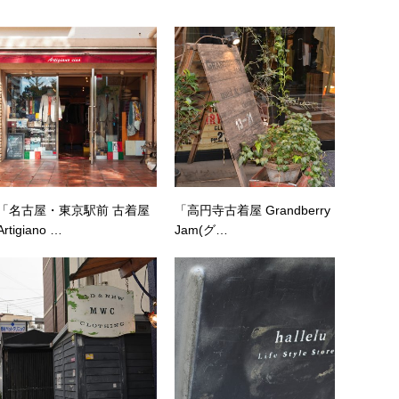
「名古屋・東京駅前 古着屋
「高円寺古着屋 Grandberry
Artigiano …
Jam(グ…