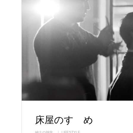
床屋のすゝめ
紳士の雑学
LIFESTYLE