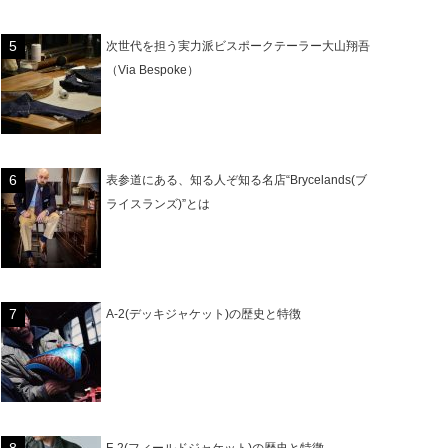
次世代を担う実力派ビスポークテーラー大山翔吾
（Via Bespoke）
表参道にある、知る人ぞ知る名店“Brycelands(ブ
ライスランズ)”とは
A-2(デッキジャケット)の歴史と特徴