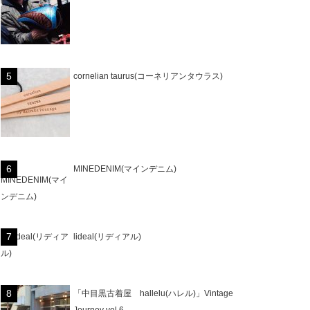
cornelian taurus(コーネリアンタウラス)
MINEDENIM(マインデニム)
lideal(リディアル)
「中目黒古着屋 hallelu(ハレル)」Vintage