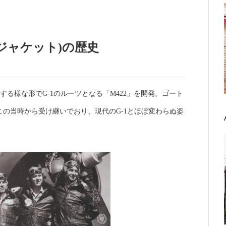
トジャケット)の歴史
抗する様な形で
G-1
のルーツとなる「
M422
」を開発。
ゴート
この当時から受け継いでおり、
現代の
G-1
とほぼ変わらぬ姿