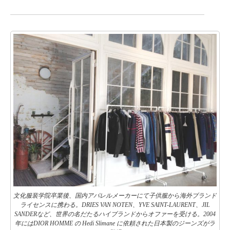
文化服装学院卒業後、国内アパレルメーカーにて子供服から海外ブランド
ライセンスに携わる。DRIES VAN NOTEN、YVE SAINT-LAURENT、JIL
SANDERなど、世界の名だたるハイブランドからオファーを受ける。2004
年にはDIOR HOMME の Hedi Slimane に依頼された日本製のジーンズがラ