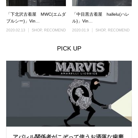
「下北沢古着屋 MWC(エムダ
「中目黒古着屋 hallelu(ハレ
ブルシー)」Vin…
ル)」Vin…
2020.02.13
SHOP
RECOMEND
2020.01.9
SHOP
RECOMEND
PICK UP
アパレル関係者がこぞって使うお洒落な歯磨