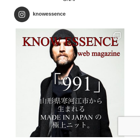
knowessence
BRAND LIST
SNAP
SHARE
CONTACT