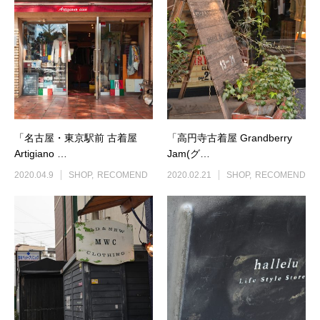
「名古屋・東京駅前 古着屋
「高円寺古着屋 Grandberry
Artigiano …
Jam(グ…
2020.04.9
SHOP
RECOMEND
2020.02.21
SHOP
RECOMEND