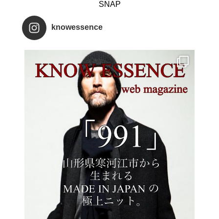
SNAP
knowessence